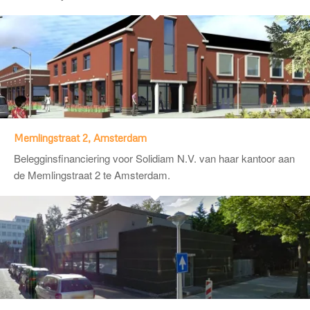
Memlingstraat 2, Amsterdam
Belegginsfinanciering voor
Solidiam N.V.
van haar kantoor aan
de Memlingstraat 2 te Amsterdam.