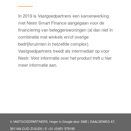
In 2019 is Vastgoedpartners een samenwerking
met
Nestr Smart Finance
aangegaan voor de
financiering van beleggerswoningen (al dan niet in
combinatie met winkels en/of overige
bedrijfsruimten in hetzelfde complex).
Vastgoedpartners treedt als intermediair op voor
Nestr. Voor informatie over het product treft u
hier
meer informatie aan.
© VASTGOEDPARTNERS, Hoger in Google door
SME
| DAALSEWEG 67,
3611AA OUD-ZUILEN | ✆ +31 (0)651 579190