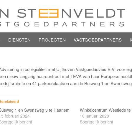
S
DIENSTEN
PROJECTEN
VASTGOEDPARTNERS
Advisering in collegialiteit met Uijthoven Vastgoedadvies B.V. voor 
een nieuw langjarig huurcontract met TEVA van haar Europese hoofdk
bedrijfsruimte en 41 parkeerplaatsen aan de Busweg 1 en Swensweg
Gerelateerd
Busweg 1 en Swensweg 3 te Haarlem
Winkelcentrum Westlede te 
15 februari 2024
10 januari 2020
Soortgelijk bericht
Soortgelijk bericht