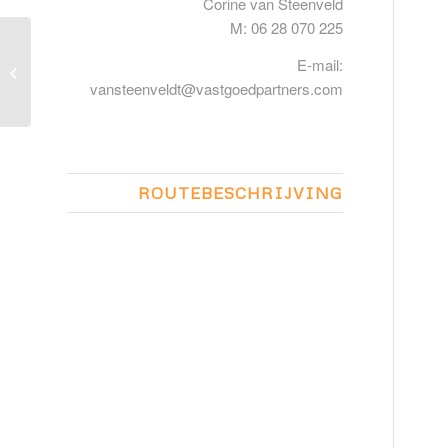
Corine van Steenveld
M: 06 28 070 225
E-mail:
Driegaarden te Huissen
vansteenveldt@vastgoedpartners.com
ROUTEBESCHRIJVING