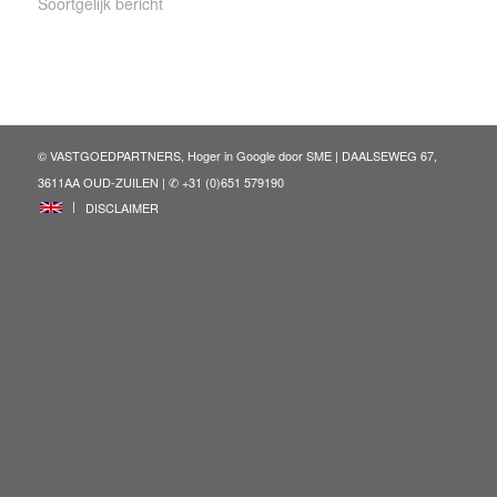
Soortgelijk bericht
© VASTGOEDPARTNERS, Hoger in Google door
SME
| DAALSEWEG 67,
3611AA OUD-ZUILEN | ✆ +31 (0)651 579190
ENG
DISCLAIMER