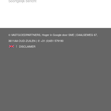
Soortgelijk bericht
© VASTGOEDPARTNERS, Hoger in Google door
SME
| DAALSEWEG 67,
3611AA OUD-ZUILEN | ✆ +31 (0)651 579190
ENG
DISCLAIMER