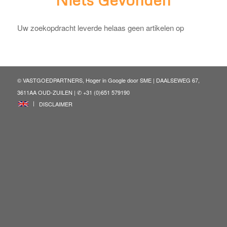
Uw zoekopdracht leverde helaas geen artikelen op
© VASTGOEDPARTNERS, Hoger in Google door
SME
| DAALSEWEG 67,
3611AA OUD-ZUILEN | ✆ +31 (0)651 579190
ENG
DISCLAIMER